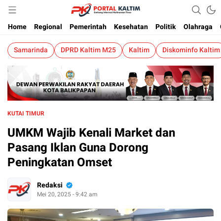
Berita Kaltim Terkini
Portalkaltim.com
Home
Regional
Pemerintah
Kesehatan
Politik
Olahraga
Samarinda
DPRD Kaltim M25
Kaltim
Diskominfo Kaltim
KUTAI TIMUR
UMKM Wajib Kenali Market dan
Pasang Iklan Guna Dorong
Peningkatan Omset
Redaksi
Mei 20, 2025 - 9:42 am