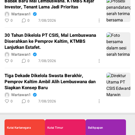
Babak Baru Mal Lembuswana. KTMBS Kejar
Investor, Tenant Lama Jadi Prioritas
Wartawan1
0
0
7/08/2026
30 Tahun Dikelola PT CSIS, Mal Lembuswana
Diserahkan ke Pemprov Kaltim, KTMBS
Lanjutkan Estafet.
Wartawan1
0
0
7/08/2026
Tiga Dekade Dikelola Swasta Berakhir,
Pemprov Kaltim Ambil Alih Lembuswana dan
Siapkan Konsep Baru
Wartawan1
0
0
7/08/2026
Kutai Kartanegara
Kutai Timur
Balikpapan