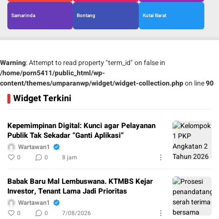
Samarinda
Bontang
Kutai Barat
Warning
: Attempt to read property "term_id" on false in
/home/porn5411/public_html/wp-
content/themes/umparanwp/widget/widget-collection.php
on line
90
Widget Terkini
Kepemimpinan Digital: Kunci agar Pelayanan
Publik Tak Sekadar “Ganti Aplikasi”
Wartawan1
0
0
8 jam
Babak Baru Mal Lembuswana. KTMBS Kejar
Investor, Tenant Lama Jadi Prioritas
Wartawan1
0
0
7/08/2026