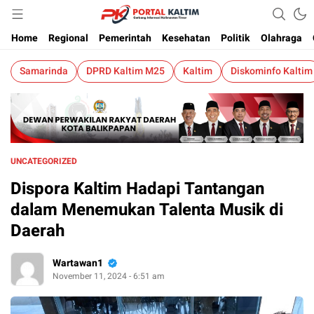
Berita Kaltim Terkini
Portalkaltim.com
Home
Regional
Pemerintah
Kesehatan
Politik
Olahraga
Samarinda
DPRD Kaltim M25
Kaltim
Diskominfo Kaltim
UNCATEGORIZED
Dispora Kaltim Hadapi Tantangan
dalam Menemukan Talenta Musik di
Daerah
Wartawan1
November 11, 2024 - 6:51 am