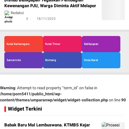
Dishub Balikpapan Tegaskan Pembagian
Kewenangan PJU, Warga Diminta Aktif Melapor
Redaksi
0
0
18/11/2025
Kutai Kartanegara
Kutai Timur
Balikpapan
Samarinda
Bontang
Kutai Barat
Warning
: Attempt to read property "term_id" on false in
/home/porn5411/public_html/wp-
content/themes/umparanwp/widget/widget-collection.php
on line
90
Widget Terkini
Babak Baru Mal Lembuswana. KTMBS Kejar