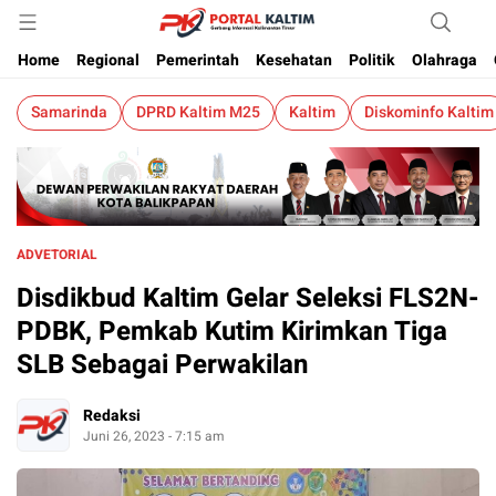
Berita Kaltim Terkini
Portalkaltim.com
Home
Regional
Pemerintah
Kesehatan
Politik
Olahraga
Samarinda
DPRD Kaltim M25
Kaltim
Diskominfo Kaltim
ADVETORIAL
Disdikbud Kaltim Gelar Seleksi FLS2N-
PDBK, Pemkab Kutim Kirimkan Tiga
SLB Sebagai Perwakilan
Redaksi
Juni 26, 2023 - 7:15 am