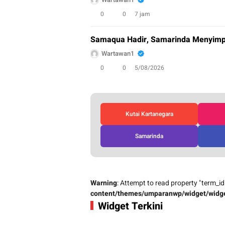
0
0
7 jam
Samaqua Hadir, Samarinda Menyimpa
Wartawan1
0
0
5/08/2026
Kutai Kartanegara
Samarinda
Warning
: Attempt to read property "term_id
content/themes/umparanwp/widget/widge
Widget Terkini