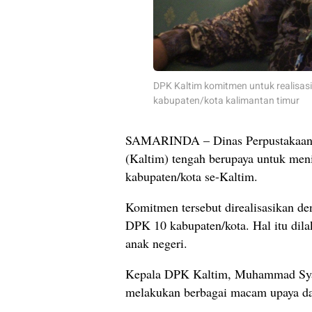
DPK Kaltim komitmen untuk realisas
kabupaten/kota kalimantan timur
SAMARINDA – Dinas Perpustakaan d
(Kaltim) tengah berupaya untuk me
kabupaten/kota se-Kaltim.
Komitmen tersebut direalisasikan d
DPK 10 kabupaten/kota. Hal itu dil
anak negeri.
Kepala DPK Kaltim, Muhammad Syaf
melakukan berbagai macam upaya da