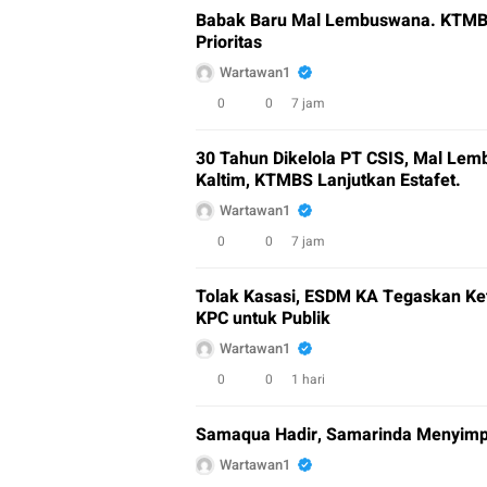
Babak Baru Mal Lembuswana. KTMBS 
Prioritas
Wartawan1
0
0
7 jam
30 Tahun Dikelola PT CSIS, Mal Le
Kaltim, KTMBS Lanjutkan Estafet.
Wartawan1
0
0
7 jam
Tolak Kasasi, ESDM KA Tegaskan K
KPC untuk Publik
Wartawan1
0
0
1 hari
Samaqua Hadir, Samarinda Menyimpa
Wartawan1