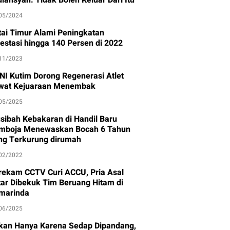
05/2024
tai Timur Alami Peningkatan
vestasi hingga 140 Persen di 2022
11/2023
NI Kutim Dorong Regenerasi Atlet
wat Kejuaraan Menembak
05/2025
sibah Kebakaran di Handil Baru
mboja Menewaskan Bocah 6 Tahun
ng Terkurung dirumah
02/2022
rekam CCTV Curi ACCU, Pria Asal
itar Dibekuk Tim Beruang Hitam di
marinda
06/2025
kan Hanya Karena Sedap Dipandang,