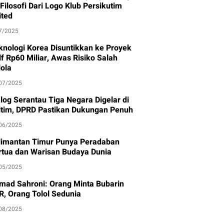
 Filosofi Dari Logo Klub Persikutim
ited
7/2025
knologi Korea Disuntikkan ke Proyek
lf Rp60 Miliar, Awas Risiko Salah
lola
07/2025
alog Serantau Tiga Negara Digelar di
ltim, DPRD Pastikan Dukungan Penuh
06/2025
limantan Timur Punya Peradaban
rtua dan Warisan Budaya Dunia
05/2025
mad Sahroni: Orang Minta Bubarin
R, Orang Tolol Sedunia
08/2025