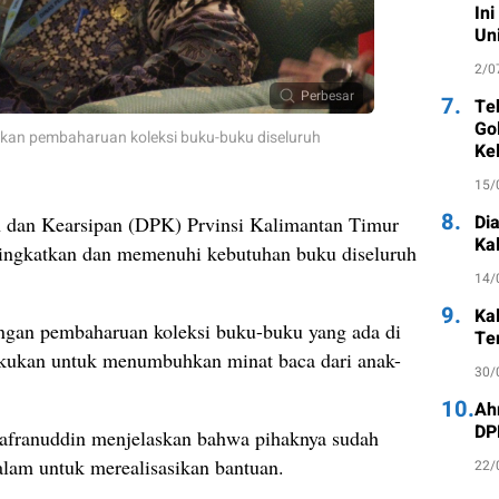
Ini
Un
2/0
Perbesar
7.
Te
Go
ikan pembaharuan koleksi buku-buku diseluruh
Ke
15/
8.
Di
an Kearsipan (DPK) Prvinsi Kalimantan Timur
Ka
ningkatkan dan memenuhi kebutuhan buku diseluruh
14/
9.
Ka
engan pembaharuan koleksi buku-buku yang ada di
Te
akukan untuk menumbuhkan minat baca dari anak-
30/
10.
Ah
DP
ranuddin menjelaskan bahwa pihaknya sudah
lam untuk merealisasikan bantuan.
22/