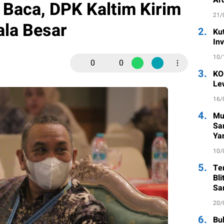
 Baca, DPK Kaltim Kirim
21/
la Besar
2.
Ku
In
10/
0
0
3.
KO
Le
16/
4.
Mu
Sa
Ya
10/
5.
Te
Bl
Sa
20/
6.
Bu