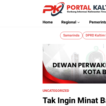
Portalkaltim.com
Berita Kaltim Terkini
Home
Regional
Pemerint
Samarinda
DPRD Kaltim
UNCATEGORIZED
Tak Ingin Minat 