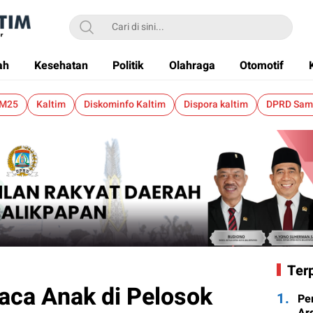
ah
Kesehatan
Politik
Olahraga
Otomotif
 M25
Kaltim
Diskominfo Kaltim
Dispora kaltim
DPRD Sam
Ter
Baca Anak di Pelosok
1.
Pe
Ard