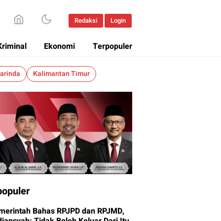
Redaksi
Login
Kriminal
Ekonomi
Terpopuler
arinda
Kalimantan Timur
populer
merintah Bahas RPJPD dan RPJMD,
iansyah: Tidak Boleh Keluar Dari Itu