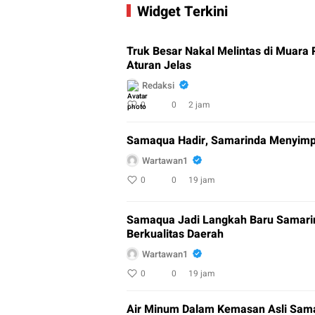
Widget Terkini
Truk Besar Nakal Melintas di Muara
Aturan Jelas
Redaksi
0
0
2 jam
Samaqua Hadir, Samarinda Menyimpa
Wartawan1
0
0
19 jam
Samaqua Jadi Langkah Baru Samari
Berkualitas Daerah
Wartawan1
0
0
19 jam
Air Minum Dalam Kemasan Asli Sam