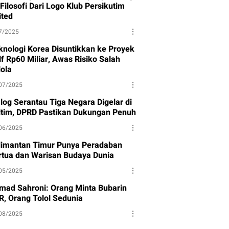
 Filosofi Dari Logo Klub Persikutim
ited
7/2025
knologi Korea Disuntikkan ke Proyek
lf Rp60 Miliar, Awas Risiko Salah
lola
07/2025
alog Serantau Tiga Negara Digelar di
ltim, DPRD Pastikan Dukungan Penuh
06/2025
limantan Timur Punya Peradaban
rtua dan Warisan Budaya Dunia
05/2025
mad Sahroni: Orang Minta Bubarin
R, Orang Tolol Sedunia
08/2025