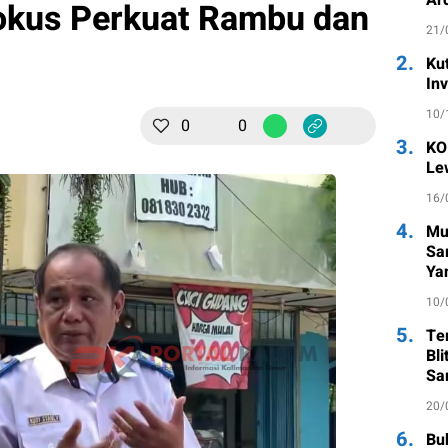
Fokus Perkuat Rambu dan
21/
2.
Ku
In
10/
0
0
3.
KO
Le
16/
4.
Mu
Sa
Ya
10/
5.
Te
Bl
Sa
20/
6.
Bu