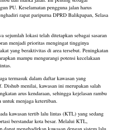
ngun PU. Keselamatan pengguna jalan harus
 menghadiri rapat paripurna DPRD Balikpapan, Selasa
a sejumlah lokasi telah ditetapkan sebagai sasaran
an menjadi prioritas mengingat tingginya
kat yang beraktivitas di area tersebut. Peningkatan
harapkan mampu mengurangi potensi kecelakaan
intas.
juga termasuk dalam daftar kawasan yang
f. Dishub menilai, kawasan ini merupakan salah
ingkatan arus kendaraan, sehingga kejelasan rambu
 untuk menjaga ketertiban.
da kawasan tertib lalu lintas (KTL) yang sedang
ortasi berstandar kota besar. Melalui KTL,
p dapat menghadirkan kawasan dengan sistem lalu