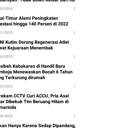
05/2024
tai Timur Alami Peningkatan
vestasi hingga 140 Persen di 2022
11/2023
NI Kutim Dorong Regenerasi Atlet
wat Kejuaraan Menembak
05/2025
sibah Kebakaran di Handil Baru
mboja Menewaskan Bocah 6 Tahun
ng Terkurung dirumah
02/2022
rekam CCTV Curi ACCU, Pria Asal
itar Dibekuk Tim Beruang Hitam di
marinda
06/2025
kan Hanya Karena Sedap Dipandang,