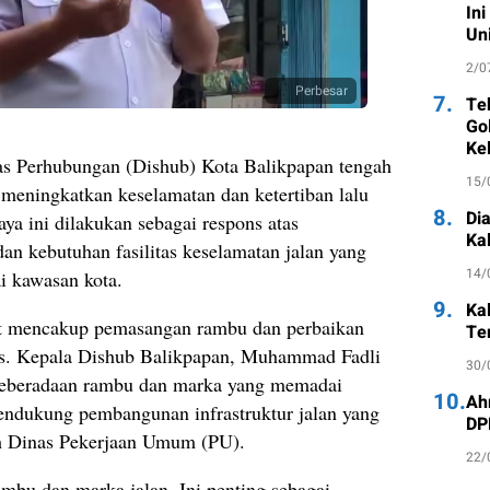
Ini
Un
2/0
Perbesar
7.
Te
Go
Ke
as Perhubungan (Dishub) Kota Balikpapan tengah
15/
 meningkatkan keselamatan dan ketertiban lalu
8.
Di
ya ini dilakukan sebagai respons atas
Ka
an kebutuhan fasilitas keselamatan jalan yang
14/
i kawasan kota.
9.
Ka
ut mencakup pemasangan rambu dan perbaikan
Te
egis. Kepala Dishub Balikpapan, Muhammad Fadli
30/
eberadaan rambu dan marka yang memadai
10.
Ah
ndukung pembangunan infrastruktur jalan yang
DP
leh Dinas Pekerjaan Umum (PU).
22/
mbu dan marka jalan. Ini penting sebagai