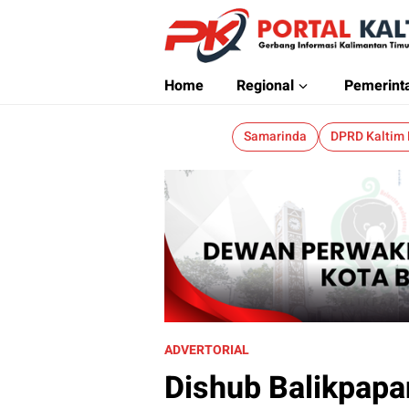
Portalkaltim.com
Berita Kaltim Terkini
Home
Regional
Pemerint
Samarinda
DPRD Kaltim
ADVERTORIAL
Dishub Balikpap