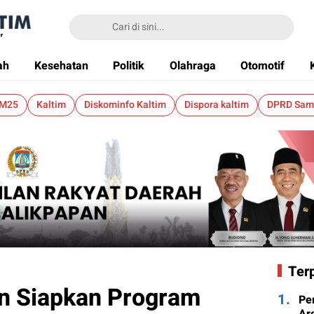
ah
Kesehatan
Politik
Olahraga
Otomotif
 M25
Kaltim
Diskominfo Kaltim
Dispora kaltim
DPRD Sam
Ter
an Siapkan Program
1.
Pe
Ard