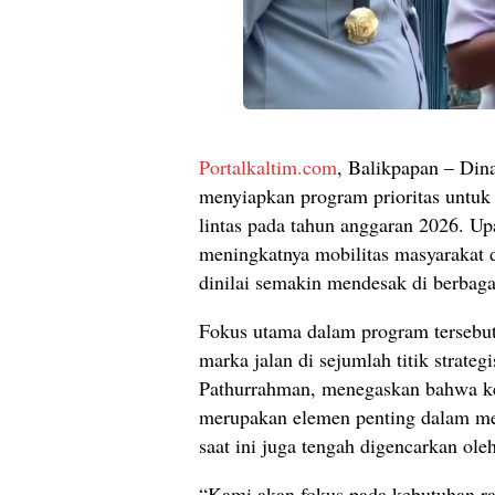
Portalkaltim.com
, Balikpapan – Din
menyiapkan program prioritas untuk
lintas pada tahun anggaran 2026. Upa
meningkatnya mobilitas masyarakat d
dinilai semakin mendesak di berbaga
Fokus utama dalam program terseb
marka jalan di sejumlah titik strat
Pathurrahman, menegaskan bahwa k
merupakan elemen penting dalam me
saat ini juga tengah digencarkan o
“Kami akan fokus pada kebutuhan ra