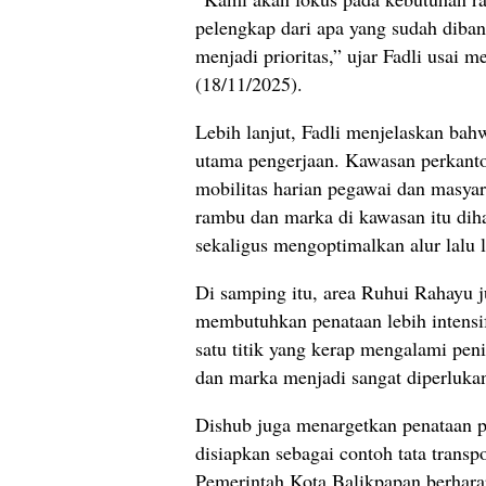
pelengkap dari apa yang sudah diba
menjadi prioritas,” ujar Fadli usai
(18/11/2025).
Lebih lanjut, Fadli menjelaskan bahw
utama pengerjaan. Kawasan perkantor
mobilitas harian pegawai dan masyara
rambu dan marka di kawasan itu di
sekaligus mengoptimalkan alur lalu l
Di samping itu, area Ruhui Rahayu 
membutuhkan penataan lebih intensi
satu titik yang kerap mengalami pen
dan marka menjadi sangat diperlukan
Dishub juga menargetkan penataan pa
disiapkan sebagai contoh tata transp
Pemerintah Kota Balikpapan berhara