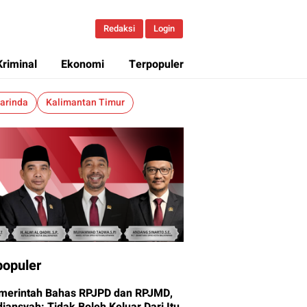
Redaksi
Login
Kriminal
Ekonomi
Terpopuler
arinda
Kalimantan Timur
populer
merintah Bahas RPJPD dan RPJMD,
iansyah: Tidak Boleh Keluar Dari Itu