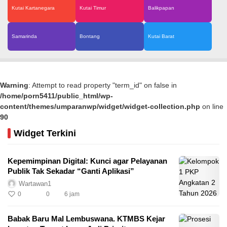
Kutai Kartanegara
Kutai Timur
Balikpapan
Samarinda
Bontang
Kutai Barat
Warning
: Attempt to read property "term_id" on false in
/home/porn5411/public_html/wp-
content/themes/umparanwp/widget/widget-collection.php
on line
90
Widget Terkini
Kepemimpinan Digital: Kunci agar Pelayanan
Publik Tak Sekadar “Ganti Aplikasi”
Wartawan1
0
0
6 jam
Babak Baru Mal Lembuswana. KTMBS Kejar