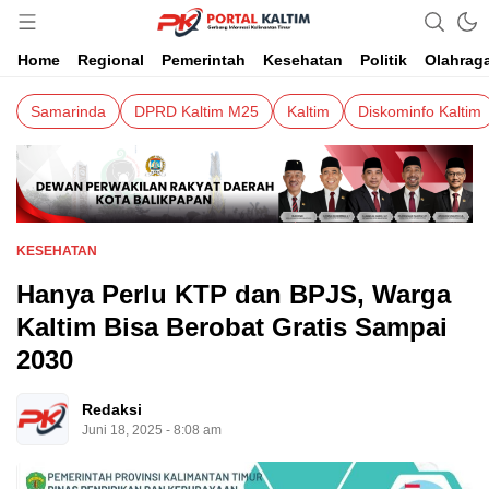
Berita Kaltim Terkini
Portalkaltim.com
Home
Regional
Pemerintah
Kesehatan
Politik
Olahrag
Samarinda
DPRD Kaltim M25
Kaltim
Diskominfo Kaltim
KESEHATAN
Hanya Perlu KTP dan BPJS, Warga
Kaltim Bisa Berobat Gratis Sampai
2030
Redaksi
Juni 18, 2025 - 8:08 am