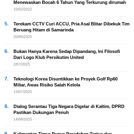
Menewaskan Bocah 6 Tahun Yang Terkurung dirumah
10/02/2022
5.
Terekam CCTV Curi ACCU, Pria Asal Blitar Dibekuk Tim
Beruang Hitam di Samarinda
20/06/2025
6.
Bukan Hanya Karena Sedap Dipandang, Ini Filosofi
Dari Logo Klub Persikutim United
2/07/2025
7.
Teknologi Korea Disuntikkan ke Proyek Golf Rp60
Miliar, Awas Risiko Salah Kelola
15/07/2025
8.
Dialog Serantau Tiga Negara Digelar di Kaltim, DPRD
Pastikan Dukungan Penuh
14/06/2025
9.
Kalimantan Timur Punya Peradaban Tertua dan