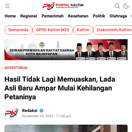
Berita Kaltim Terkini
Portalkaltim.com
Home
Regional
Pemerintah
Kesehatan
Politik
Olahraga
Samarinda
DPRD Kaltim M25
Kaltim
Diskominfo Kaltim
ADVERTORIAL
Hasil Tidak Lagi Memuaskan, Lada
Asli Baru Ampar Mulai Kehilangan
Petaninya
Redaksi
November 20, 2025 - 11:46 pm