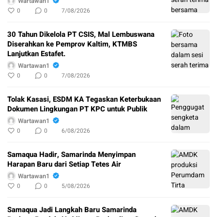
Wartawan1
0
0
7/08/2026
30 Tahun Dikelola PT CSIS, Mal Lembuswana
Diserahkan ke Pemprov Kaltim, KTMBS
Lanjutkan Estafet.
Wartawan1
0
0
7/08/2026
Tolak Kasasi, ESDM KA Tegaskan Keterbukaan
Dokumen Lingkungan PT KPC untuk Publik
Wartawan1
0
0
6/08/2026
Samaqua Hadir, Samarinda Menyimpan
Harapan Baru dari Setiap Tetes Air
Wartawan1
0
0
5/08/2026
Samaqua Jadi Langkah Baru Samarinda