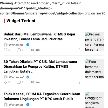
Warning
: Attempt to read property "term_id" on false in
/home/porn5411/public_html/wp-
content/themes/umparanwp/widget/widget-collection.php
on line
90
Widget Terkini
Babak Baru Mal Lembuswana. KTMBS Kejar
Investor, Tenant Lama Jadi Prioritas
Wartawan1
0
0
18 jam
30 Tahun Dikelola PT CSIS, Mal Lembuswana
Diserahkan ke Pemprov Kaltim, KTMBS
Lanjutkan Estafet.
Wartawan1
0
0
18 jam
Tolak Kasasi, ESDM KA Tegaskan Keterbukaan
Dokumen Lingkungan PT KPC untuk Publik
Wartawan1