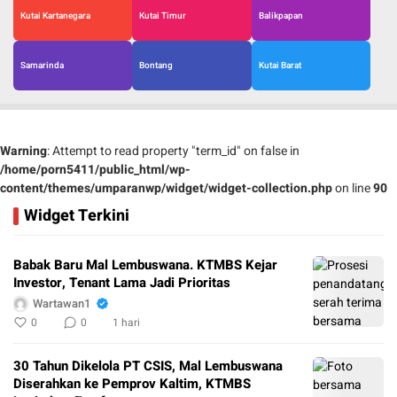
Kutai Kartanegara
Kutai Timur
Balikpapan
Samarinda
Bontang
Kutai Barat
Warning
: Attempt to read property "term_id" on false in
/home/porn5411/public_html/wp-
content/themes/umparanwp/widget/widget-collection.php
on line
90
Widget Terkini
Babak Baru Mal Lembuswana. KTMBS Kejar
Investor, Tenant Lama Jadi Prioritas
Wartawan1
0
0
1 hari
30 Tahun Dikelola PT CSIS, Mal Lembuswana
Diserahkan ke Pemprov Kaltim, KTMBS