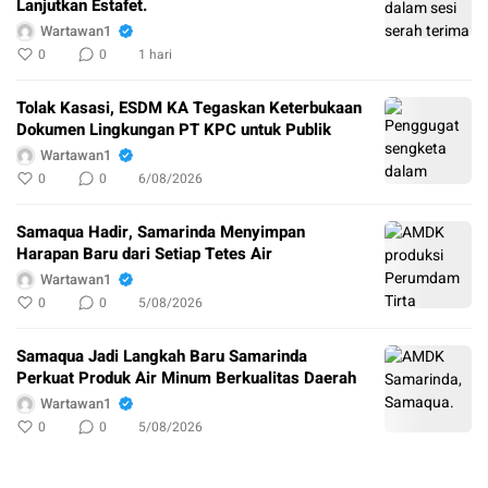
Lanjutkan Estafet.
Wartawan1
0
0
1 hari
Tolak Kasasi, ESDM KA Tegaskan Keterbukaan
Dokumen Lingkungan PT KPC untuk Publik
Wartawan1
0
0
6/08/2026
Samaqua Hadir, Samarinda Menyimpan
Harapan Baru dari Setiap Tetes Air
Wartawan1
0
0
5/08/2026
Samaqua Jadi Langkah Baru Samarinda
Perkuat Produk Air Minum Berkualitas Daerah
Wartawan1
0
0
5/08/2026