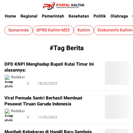
Berita Kaltim Terkini
Portalkaltim.com
Home
Regional
Pemerintah
Kesehatan
Politik
Olahraga
Samarinda
DPRD Kaltim M25
Kaltim
Diskominfo Kaltim
#Tag Berita
DPD KNPI Menghadap Bupati Kutai Timur Ini
alasannya:
Redaksi
0
0
18/02/2022
Viral Pemuda Santri Berhasil Membuat
Pesawat Tiruan Garuda Indonesia
Redaksi
0
0
11/02/2022
Musibah Kebakaran di Handil Baru Samboja