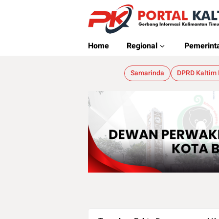
Portalkaltim.com
Berita Kaltim Terkini
Home
Regional
Pemerint
Samarinda
DPRD Kaltim