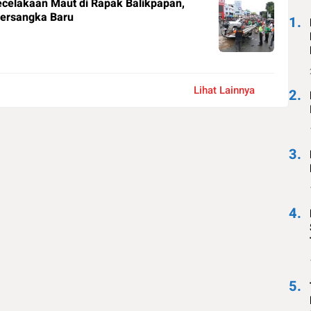
celakaan Maut di Rapak Balikpapan,
Tersangka Baru
1.
Lihat Lainnya
2.
3.
4.
5.