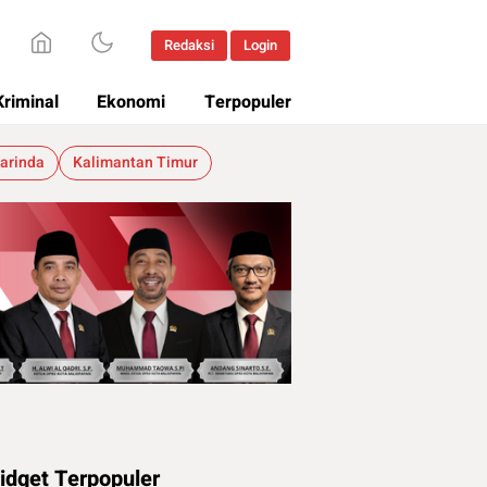
Redaksi
Login
Kriminal
Ekonomi
Terpopuler
arinda
Kalimantan Timur
idget Terpopuler