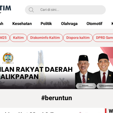
ah
Kesehatan
Politik
Olahraga
Otomotif
 M25
Kaltim
Diskominfo Kaltim
Dispora kaltim
DPRD Sam
#beruntun
W