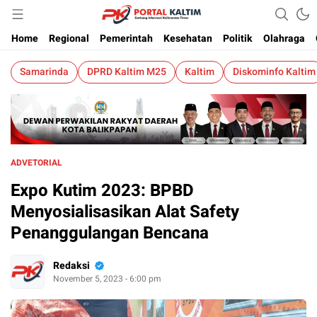
Berita Kaltim Terkini
Portalkaltim.com
Home
Regional
Pemerintah
Kesehatan
Politik
Olahraga
Samarinda
DPRD Kaltim M25
Kaltim
Diskominfo Kaltim
ADVETORIAL
Expo Kutim 2023: BPBD
Menyosialisasikan Alat Safety
Penanggulangan Bencana
Redaksi
November 5, 2023 - 6:00 pm