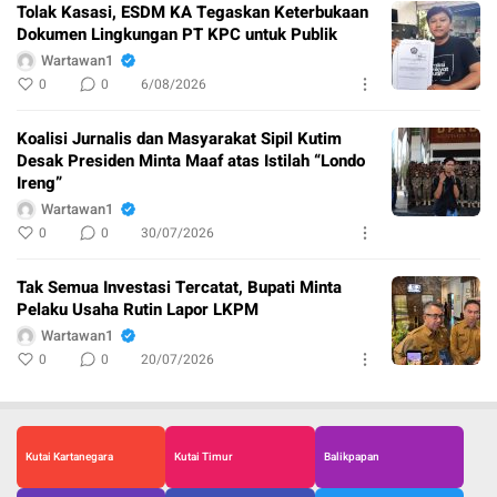
Tolak Kasasi, ESDM KA Tegaskan Keterbukaan
Dokumen Lingkungan PT KPC untuk Publik
Wartawan1
0
0
6/08/2026
Koalisi Jurnalis dan Masyarakat Sipil Kutim
Desak Presiden Minta Maaf atas Istilah “Londo
Ireng”
Wartawan1
0
0
30/07/2026
Tak Semua Investasi Tercatat, Bupati Minta
Pelaku Usaha Rutin Lapor LKPM
Wartawan1
0
0
20/07/2026
Kutai Kartanegara
Kutai Timur
Balikpapan