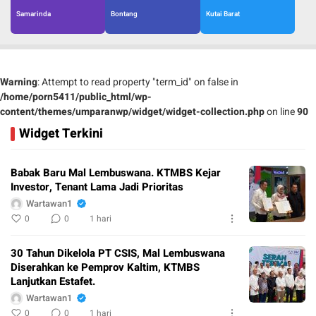
Samarinda
Bontang
Kutai Barat
Warning
: Attempt to read property "term_id" on false in
/home/porn5411/public_html/wp-
content/themes/umparanwp/widget/widget-collection.php
on line
90
Widget Terkini
Babak Baru Mal Lembuswana. KTMBS Kejar
Investor, Tenant Lama Jadi Prioritas
Wartawan1
0
0
1 hari
30 Tahun Dikelola PT CSIS, Mal Lembuswana
Diserahkan ke Pemprov Kaltim, KTMBS
Lanjutkan Estafet.
Wartawan1
0
0
1 hari