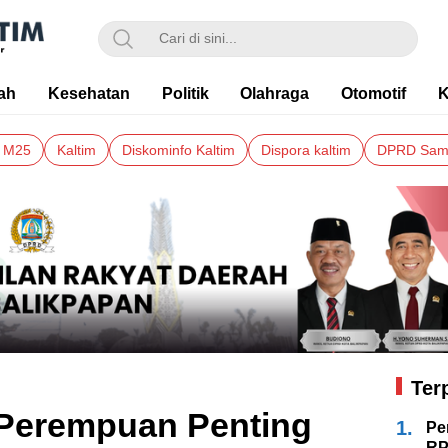
ah
Kesehatan
Politik
Olahraga
Otomotif
K
m M25
Kaltim
Diskominfo Kaltim
Dispora kaltim
DPRD Sam
Ter
 Perempuan Penting
1.
Pe
RP