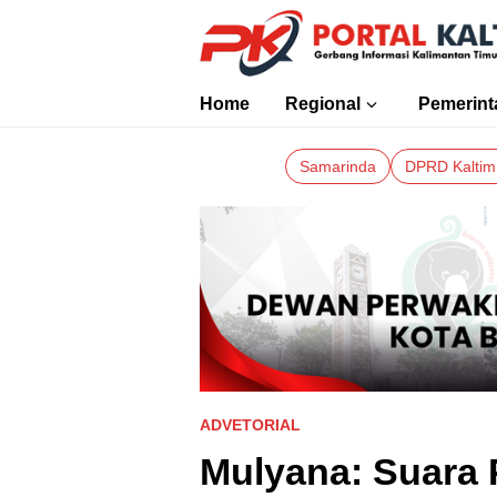
Portalkaltim.com
Berita Kaltim Terkini
Home
Regional
Pemerint
Samarinda
DPRD Kalti
ADVETORIAL
Mulyana: Suara