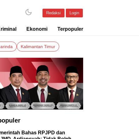
Redaksi
Login
riminal
Ekonomi
Terpopuler
arinda
Kalimantan Timur
populer
merintah Bahas RPJPD dan
JMD, Ardiansyah: Tidak Boleh