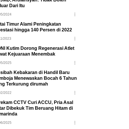
uar Dari Itu
05/2024
tai Timur Alami Peningkatan
vestasi hingga 140 Persen di 2022
11/2023
NI Kutim Dorong Regenerasi Atlet
wat Kejuaraan Menembak
05/2025
sibah Kebakaran di Handil Baru
mboja Menewaskan Bocah 6 Tahun
ng Terkurung dirumah
02/2022
rekam CCTV Curi ACCU, Pria Asal
itar Dibekuk Tim Beruang Hitam di
marinda
06/2025