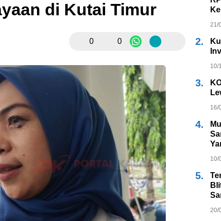
aan di Kutai Timur
Kel
21/
2.
0
0
Ku
In
10/
3.
KO
Le
16/
4.
Mu
Sa
Ya
10/
5.
Te
Bl
Sa
20/