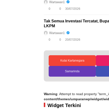
Wartawan1
0
0
30/07/2026
Tak Semua Investasi Tercatat, Bupa
LKPM
Wartawan1
0
0
20/07/2026
Kutai Kartanegara
Samarinda
Warning
: Attempt to read property "term_i
content/themes/umparanwp/widget/wid
Widget Terkini