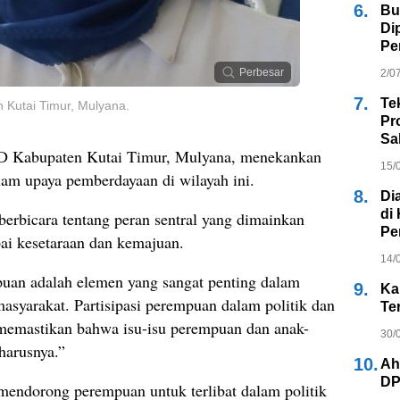
6.
Bu
Di
Pe
Perbesar
2/0
7.
Te
Kutai Timur, Mulyana.
Pr
Sa
D Kabupaten Kutai Timur, Mulyana, menekankan
15/
lam upaya pemberdayaan di wilayah ini.
8.
Di
di
rbicara tentang peran sentral yang dimainkan
Pe
ai kesetaraan dan kemajuan.
14/
uan adalah elemen yang sangat penting dalam
9.
Ka
yarakat. Partisipasi perempuan dalam politik dan
Te
 memastikan bahwa isu-isu perempuan dan anak-
30/
harusnya.”
10.
Ah
DP
endorong perempuan untuk terlibat dalam politik