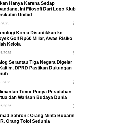
kan Hanya Karena Sedap
pandang, Ini Filosofi Dari Logo Klub
rsikutim United
7/2025
knologi Korea Disuntikkan ke
oyek Golf Rp60 Miliar, Awas Risiko
lah Kelola
07/2025
alog Serantau Tiga Negara Digelar
 Kaltim, DPRD Pastikan Dukungan
nuh
06/2025
limantan Timur Punya Peradaban
rtua dan Warisan Budaya Dunia
05/2025
mad Sahroni: Orang Minta Bubarin
R, Orang Tolol Sedunia