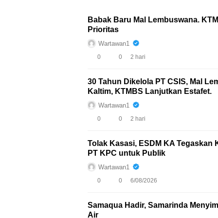
Babak Baru Mal Lembuswana. KTMBS
Prioritas
Wartawan1
0
0
2 hari
30 Tahun Dikelola PT CSIS, Mal 
Kaltim, KTMBS Lanjutkan Estafet.
Wartawan1
0
0
2 hari
Tolak Kasasi, ESDM KA Tegaskan
PT KPC untuk Publik
Wartawan1
0
0
6/08/2026
Samaqua Hadir, Samarinda Menyimp
Air