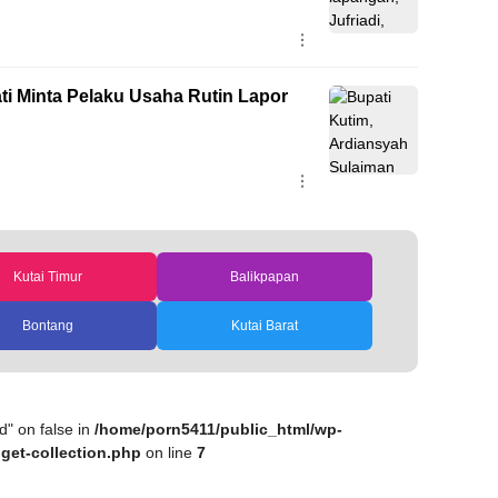
ti Minta Pelaku Usaha Rutin Lapor
Kutai Timur
Balikpapan
Bontang
Kutai Barat
d" on false in
/home/porn5411/public_html/wp-
get-collection.php
on line
7