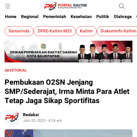
Berita Kaltim Terkini
Portalkaltim.com
Home
Regional
Pemerintah
Kesehatan
Politik
Olahraga
Samarinda
DPRD Kaltim M25
Kaltim
Diskominfo Kaltim
ADVETORIAL
Pembukaan O2SN Jenjang
SMP/Sederajat, Irma Minta Para Atlet
Tetap Jaga Sikap Sportifitas
Redaksi
Juni 20, 2023 - 4:26 am