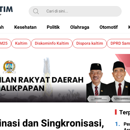
ah
Kesehatan
Politik
Olahraga
Otomotif
 M25
Kaltim
Diskominfo Kaltim
Dispora kaltim
DPRD Sam
Ter
inasi dan Singkronisasi,
1.
Pe
Ard