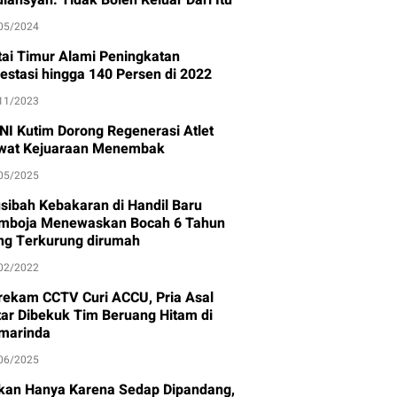
05/2024
tai Timur Alami Peningkatan
vestasi hingga 140 Persen di 2022
11/2023
NI Kutim Dorong Regenerasi Atlet
wat Kejuaraan Menembak
05/2025
sibah Kebakaran di Handil Baru
mboja Menewaskan Bocah 6 Tahun
ng Terkurung dirumah
02/2022
rekam CCTV Curi ACCU, Pria Asal
itar Dibekuk Tim Beruang Hitam di
marinda
06/2025
kan Hanya Karena Sedap Dipandang,