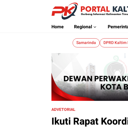
Portalkaltim.com
Berita Kaltim Terkini
Home
Regional
Pemerint
Samarinda
DPRD Kaltim
ADVETORIAL
Ikuti Rapat Koord