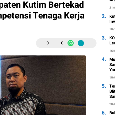
paten Kutim Bertekad
21/
etensi Tenaga Kerja
2.
Ku
In
10/
3.
KO
0
0
Le
16/
4.
Mu
Sa
Ya
10/
5.
Te
Bl
Sa
20/
6.
Bu