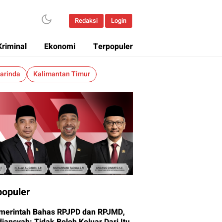
Redaksi
Login
Kriminal
Ekonomi
Terpopuler
arinda
Kalimantan Timur
populer
merintah Bahas RPJPD dan RPJMD,
iansyah: Tidak Boleh Keluar Dari Itu