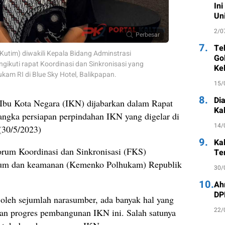
Ini
Un
2/0
Perbesar
7.
Te
Kutim) diwakili Kepala Bidang Adminstrasi
Go
kuti rapat Koordinasi dan Sinkronisasi yang
Ke
am RI di Blue Sky Hotel, Balikpapan.
15/
8.
Di
Ibu Kota Negara (IKN) dijabarkan dalam Rapat
Ka
angka persiapan perpindahan IKN yang digelar di
14/
(30/5/2023)
9.
Ka
Forum Koordinasi dan Sinkronisasi (FKS)
Te
ukum dan keamanan (Kemenko Polhukam) Republik
30/
10.
Ah
DP
oleh sejumlah narasumber, ada banyak hal yang
22/
dan progres pembangunan IKN ini. Salah satunya